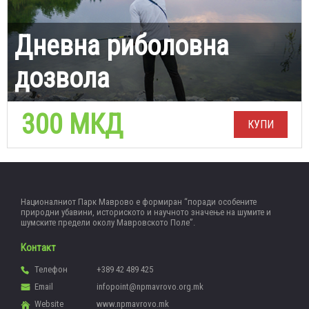
Дневна риболовна
дозвола
300 МКД
КУПИ
Националниот Парк Маврово е формиран “поради особените
природни убавини, историското и научното значење на шумите и
шумските предели околу Мавровското Поле”.
Контакт
Телефон
+389 42 489 425
Email
infopoint@npmavrovo.org.mk
Website
www.npmavrovo.mk