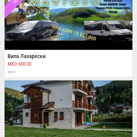
Test
Вила Лазарески
600.00
вила