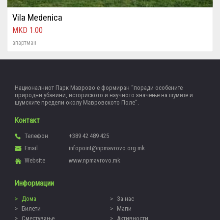
Vila Medenica
1.00
апартман
Националниот Парк Маврово е формиран “поради особените
природни убавини, историското и научното значење на шумите и
шумските предели околу Мавровското Поле”.
Контакт
Телефон
+389 42 489 425
Email
infopoint@npmavrovo.org.mk
Website
www.npmavrovo.mk
Информации
Дома
За нас
Билети
Мапи
Сместување
Активности