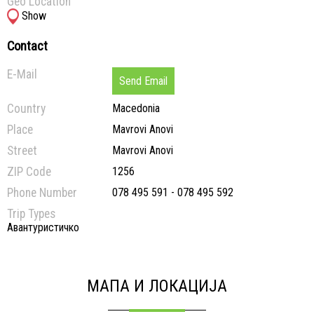
Geo Location
Show
Contact
E-Mail
Send Email
Country
Macedonia
Place
Mavrovi Anovi
Street
Mavrovi Anovi
ZIP Code
1256
Phone Number
078 495 591 - 078 495 592
Trip Types
Авантуристичко
МАПА И ЛОКАЦИЈА