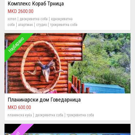
Комплекс Кораб Трница
2600.00
хотел
двокреветна соба
еднокреветна
соба
апартман
студио
трокреветна соба
Најбарано
Планинарски дом Говедарница
600.00
планинска куќа
двокреветна соба
трокреветна соба