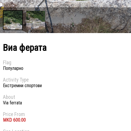
Виа ферата
Flag
Популарно
Activity Type
Екстремни спортови
About
Via ferrata
Price From
600.
00