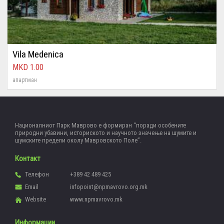
Vila Medenica
1.00
апартман
Националниот Парк Маврово е формиран “поради особените
природни убавини, историското и научното значење на шумите и
шумските предели околу Мавровското Поле”.
Контакт
Телефон
+389 42 489 425
Email
infopoint@npmavrovo.org.mk
Website
www.npmavrovo.mk
Информации