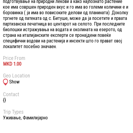
подготвување на природни лекови а како најпознато растение
кое има совршен природен вкус и го има во големи количини е и
боровинка ( ја има во повисоките делови од планината). Доколку
тргнете од патеката од с. Битуше, може да ја посетите и првата
партизанска печатница во центарот на селото. При последните
биолошки истражувања на водата и околината на езерото, од
страна на италијанските експерти се пронајдени повеќе
специфични водови на растенија и инсекти што го прават овој
локалитет посебно значаен.
Price From
1.
00
Geo Location
Show
Contact
{}
Trip Types
Уживање
,
Фамилијарно