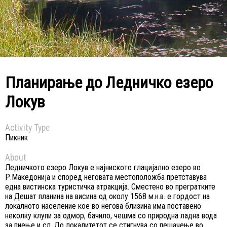
Планирање до Ледничко езеро
Локув
Activity Type
Пикник
About
Ледничкото езеро Локув е најниското глацијално езеро во
Р.Македонија и според неговата местоположба претставува
една вистинска туристичка атракција. Сместено во прегратките
на Дешат планина на висина од околу 1568 м.н.в. е гордост на
локалното население кое во негова близина има поставено
неколку клупи за одмор, бачило, чешма со природна ладна вода
за пиење и сл. До локалитетот се стигнува со пешачење во