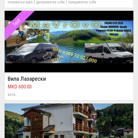
планинска куќа
двокреветна соба
трокреветна соба
Test
Вила Лазарески
600.00
вила