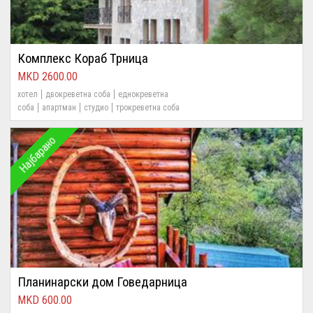
Комплекс Кораб Трница
2600.00
хотел
двокреветна соба
еднокреветна
соба
апартман
студио
трокреветна соба
Најбарано
Планинарски дом Говедарница
600.00