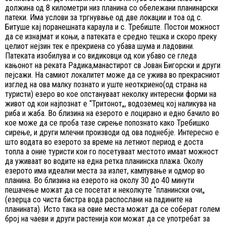
должина од 8 километри низ планина со обележани планинарски
патеки. Има услови за тргнување од две локации и тоа од с.
Битуше кај поранешната караула и с. Требиште. Постои можност
да се изнајмат и коњи, а патеката е средно тешка и скоро преку
целиот нејзин тек е прекриена со убава шума и ладовини.
Патеката изобилува и со видиковци од кои убаво се гледа
кањонот на реката Радика,манастирот св Јован Бигорски и други
пејсажи. На самиот локалитет може да се ужива во прекрасниот
изглед на ова малку познато и уште неоткриено(од страна на
туристи) езеро во кое опстануваат неколку интересни форми на
живот од кои најпознат е “Тритонот„, водоземец кој наликува на
риба и жаба. Во близина на езерото е лоцирано и едно бачило во
кое може да се проба тазе сирење попознато како Требишко
сирење, и други млечни производи од ова поднебје. Интересно е
што водата во езерото за време на летниот период е доста
топла а оние туристи кои го посетуваат местото имаат можност
да уживаат во водите на една ретка планинска плажа. Околу
езерото има идеални места за излет, кампување и одмор во
планина. Во близина на езерото на околу 30 до 40 минути
пешачење можат да се посетат и неколкуте “планински очи„
(езерца со чиста бистра вода распослани на падините на
планината). Исто така на овие места можат да се соберат голем
број на чаеви и други растенија кои можат да се употребат за