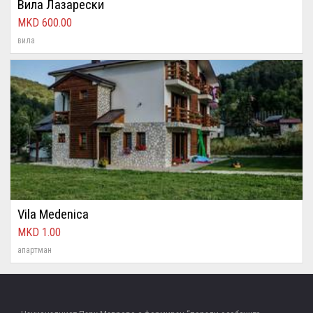
Вила Лазарески
600.00
вила
Vila Medenica
1.00
апартман