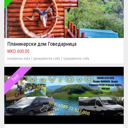
Планинарски дом Говедарница
600.00
планинска куќа
двокреветна соба
трокреветна соба
Test