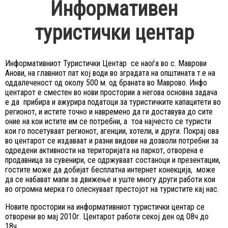
Информативен
туристички центар
Информативниот Туристички Центар се наоѓа во с. Маврови
Анови, на главниот пат кој води во зградата на општината т.е на
оддалеченост од околу 500 м. од браната во Маврово. Инфо
центарот е сместен во нови простории а негова основна задача
е да прибира и ажурира податоци за туристичките капацитети во
регионот, и истите точно и навремено да ги доставува до сите
оние на кои истите им се потребни, а тоа најчесто се туристи
кои го посетуваат регионот, агенции, хотели, и други. Покрај ова
во центарот се издаваат и разни видови на дозволи потребни за
одредени активности на територијата на паркот, отворена е
продавница за сувенири, се одржуваат состаноци и презентации,
гостите може да добијат бесплатна интернет конекција, може
да се набават мапи за движење и уште многу други работи кои
во огромна мерка го олеснуваат престојот на туристите кај нас.
Новите простории на информативниот туристички центар се
отворени во мај 2010г. Центарот работи секој ден од 08ч до
18ч.