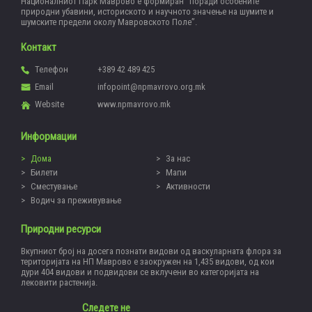
Националниот Парк Маврово е формиран “поради особените
природни убавини, историското и научното значење на шумите и
шумските предели околу Мавровското Поле”.
Контакт
Телефон
+389 42 489 425
Email
infopoint@npmavrovo.org.mk
Website
www.npmavrovo.mk
Информации
Дома
За нас
Билети
Мапи
Сместување
Активности
Водич за преживување
Природни ресурси
Вкупниот број на досега познати видови од васкуларната флора за
територијата на НП Маврово е заокружен на 1,435 видови, од кои
дури 404 видови и подвидови се вклучени во категоријата на
лековити растенија.
Следете не