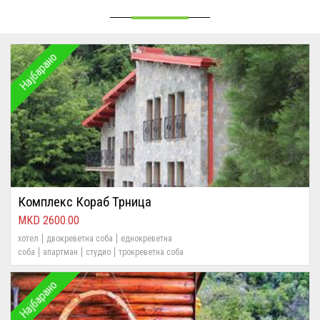
Најбарано
Комплекс Кораб Трница
2600.00
хотел
двокреветна соба
еднокреветна
соба
апартман
студио
трокреветна соба
Најбарано