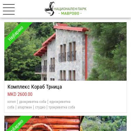
Најбарано
Комплекс Кораб Трница
2600.00
хотел
двокреветна соба
еднокреветна
соба
апартман
студио
трокреветна соба
Најбарано