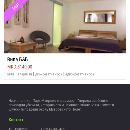
Test
Вила Б&Б
3140.00
вила
апартман
двокреветна соба
еднокреветна соба
Националниот Парк Маврово е формиран “поради особените
природни убавини, историското и научното значење на шумите и
шумските предели околу Мавровското Поле”.
Контакт
Телефон
+389 42 489 425