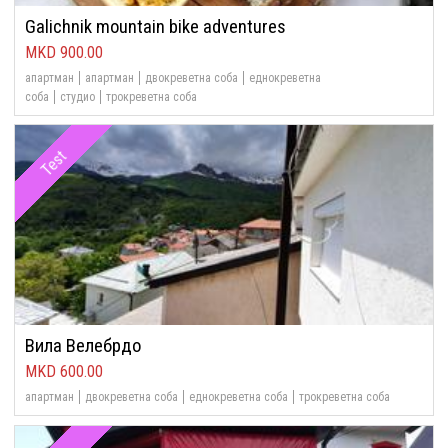
Galichnik mountain bike adventures
900.00
апартман
апартман
двокреветна соба
еднокреветна
соба
студио
трокреветна соба
Test
Вила Велебрдо
600.00
апартман
двокреветна соба
еднокреветна соба
трокреветна соба