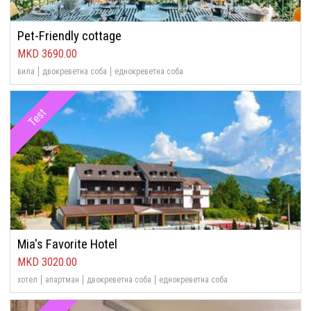
Pet-Friendly cottage
3690.00
вила
двокреветна соба
еднокреветна соба
Test
Mia's Favorite Hotel
3020.00
хотел
апартман
двокреветна соба
еднокреветна соба