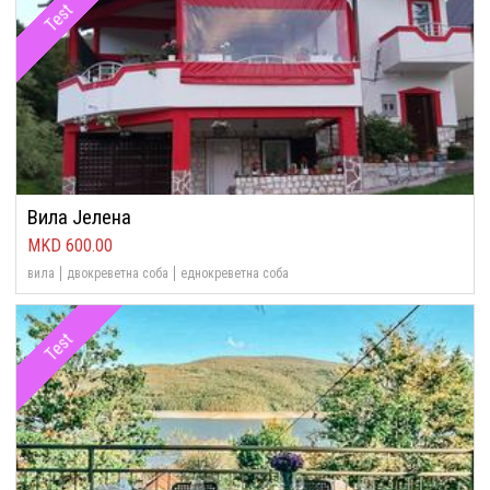
Test
Вила Јелена
600.00
вила
двокреветна соба
еднокреветна соба
Test