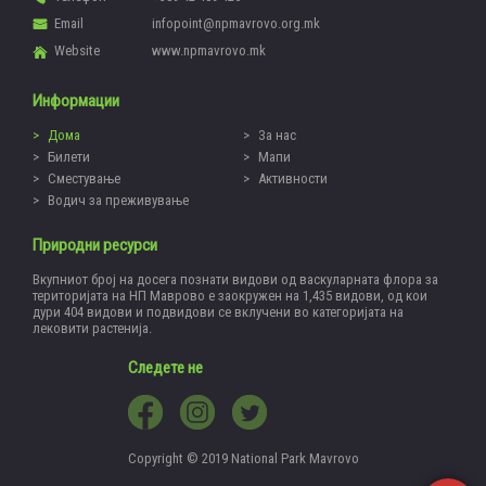
Email
infopoint@npmavrovo.org.mk
Website
www.npmavrovo.mk
Информации
Дома
За нас
Билети
Мапи
Сместување
Активности
Водич за преживување
Природни ресурси
Вкупниот број на досега познати видови од васкуларната флора за
територијата на НП Маврово е заокружен на 1,435 видови, од кои
дури 404 видови и подвидови се вклучени во категоријата на
лековити растенија.
Следете не
Copyright © 2019 National Park Mavrovo