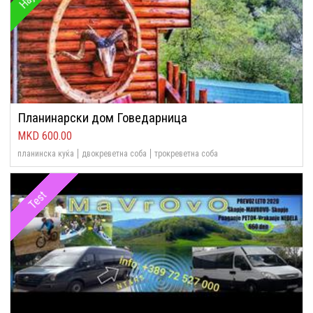
Планинарски дом Говедарница
600.00
планинска куќа
двокреветна соба
трокреветна соба
Test