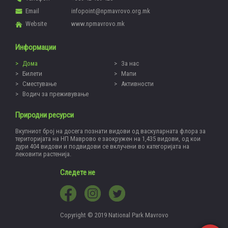
Email
infopoint@npmavrovo.org.mk
Website
www.npmavrovo.mk
Информации
Дома
За нас
Билети
Мапи
Сместување
Активности
Водич за преживување
Природни ресурси
Вкупниот број на досега познати видови од васкуларната флора за
територијата на НП Маврово е заокружен на 1,435 видови, од кои
дури 404 видови и подвидови се вклучени во категоријата на
лековити растенија.
Следете не
Copyright © 2019 National Park Mavrovo