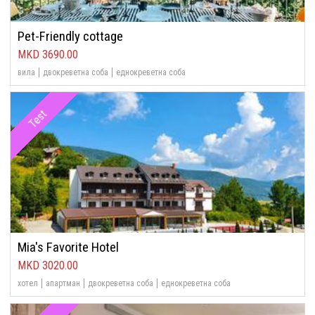
Pet-Friendly cottage
3690.00
вила
двокреветна соба
еднокреветна соба
Test
Mia's Favorite Hotel
3020.00
хотел
апартман
двокреветна соба
еднокреветна соба