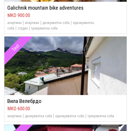
Galichnik mountain bike adventures
900.00
апартман
апартман
двокреветна соба
еднокреветна
соба
студио
трокреветна соба
Test
Вила Велебрдо
600.00
апартман
двокреветна соба
еднокреветна соба
трокреветна соба