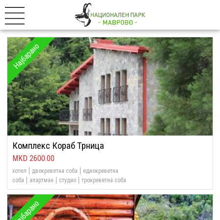
Најбарано
Комплекс Кораб Трница
2600.00
хотел
двокреветна соба
еднокреветна
соба
апартман
студио
трокреветна соба
Најбарано