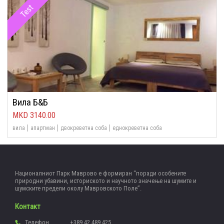
Test
Вила Б&Б
3140.00
вила
апартман
двокреветна соба
еднокреветна соба
Националниот Парк Маврово е формиран “поради особените
природни убавини, историското и научното значење на шумите и
шумските предели околу Мавровското Поле”.
Контакт
Телефон
+389 42 489 425