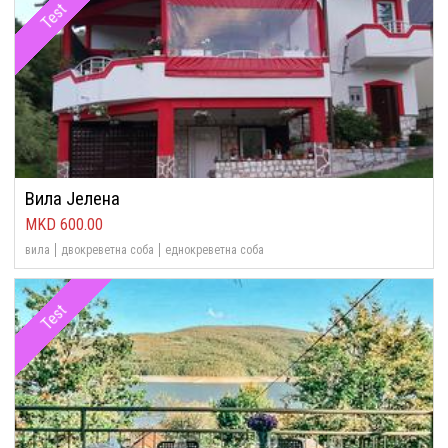
Test
Вила Јелена
600.00
вила
двокреветна соба
еднокреветна соба
Test