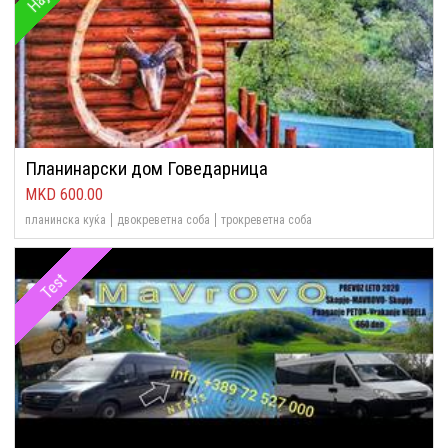
Планинарски дом Говедарница
600.00
планинска куќа
двокреветна соба
трокреветна соба
Test