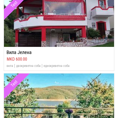
Test
Вила Јелена
600.00
вила
двокреветна соба
еднокреветна соба
Test