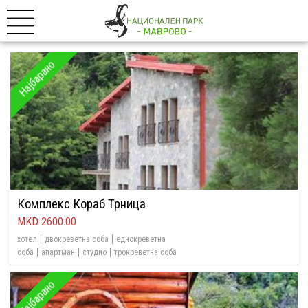
Најбарано
Комплекс Кораб Трница
2600.00
хотел
двокреветна соба
еднокреветна
соба
апартман
студио
трокреветна соба
Најбарано