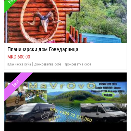
Планинарски дом Говедарница
600.00
планинска куќа
двокреветна соба
трокреветна соба
Test