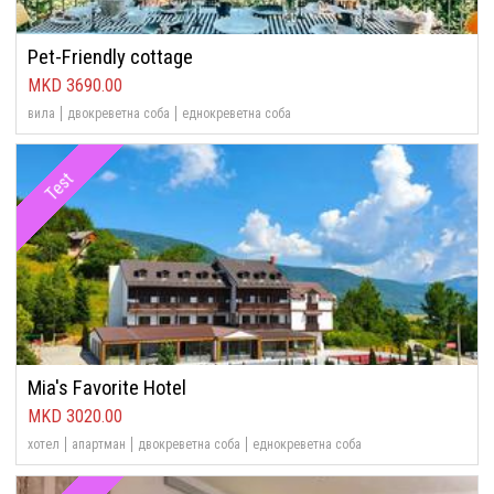
Pet-Friendly cottage
3690.00
вила
двокреветна соба
еднокреветна соба
Test
Mia's Favorite Hotel
3020.00
хотел
апартман
двокреветна соба
еднокреветна соба