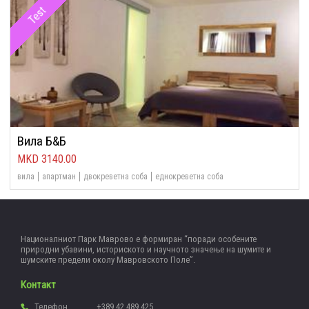
Test
Вила Б&Б
3140.00
вила
апартман
двокреветна соба
еднокреветна соба
Националниот Парк Маврово е формиран “поради особените
природни убавини, историското и научното значење на шумите и
шумските предели околу Мавровското Поле”.
Контакт
Телефон
+389 42 489 425