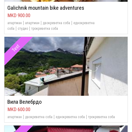
Galichnik mountain bike adventures
900.00
апартман
апартман
двокреветна соба
еднокреветна
соба
студио
трокреветна соба
Test
Вила Велебрдо
600.00
апартман
двокреветна соба
еднокреветна соба
трокреветна соба