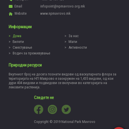
Email
infopoint@npmavrovo.org.mk
Website
www.npmavrovo.mk
Информации
Дома
За нас
Билети
Мапи
Сместување
Активности
Водич за преживување
Природни ресурси
Вкупниот број на досега познати видови од васкуларната флора за
територијата на НП Маврово е заокружен на 1,435 видови, од кои
дури 404 видови и подвидови се вклучени во категоријата на
лековити растенија.
Следете не
Copyright © 2019 National Park Mavrovo