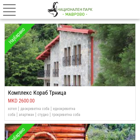
Најбарано
Комплекс Кораб Трница
2600.00
хотел
двокреветна соба
еднокреветна
соба
апартман
студио
трокреветна соба
Најбарано