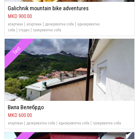
Galichnik mountain bike adventures
900.00
апартман
апартман
двокреветна соба
еднокреветна
соба
студио
трокреветна соба
Test
Вила Велебрдо
600.00
апартман
двокреветна соба
еднокреветна соба
трокреветна соба