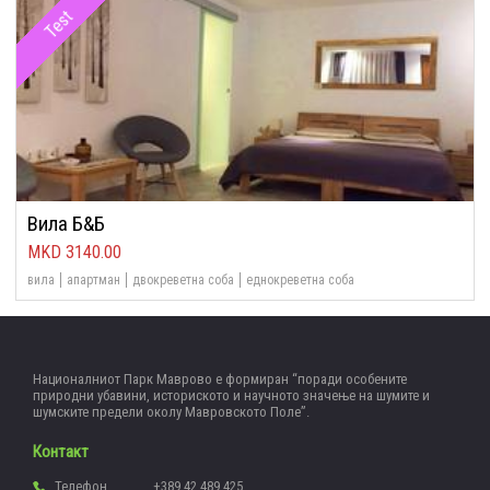
Test
Вила Б&Б
3140.00
вила
апартман
двокреветна соба
еднокреветна соба
Националниот Парк Маврово е формиран “поради особените
природни убавини, историското и научното значење на шумите и
шумските предели околу Мавровското Поле”.
Контакт
Телефон
+389 42 489 425