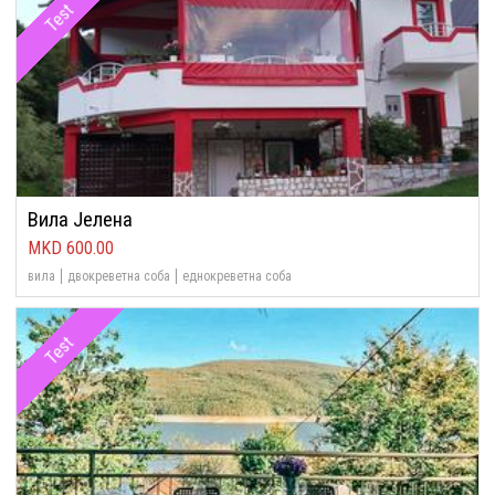
Test
Вила Јелена
600.00
вила
двокреветна соба
еднокреветна соба
Test