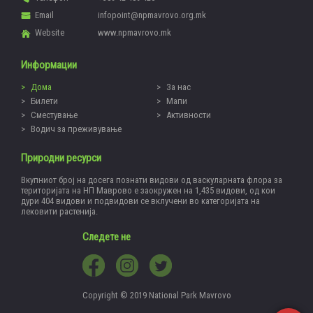
Email
infopoint@npmavrovo.org.mk
Website
www.npmavrovo.mk
Информации
Дома
За нас
Билети
Мапи
Сместување
Активности
Водич за преживување
Природни ресурси
Вкупниот број на досега познати видови од васкуларната флора за
територијата на НП Маврово е заокружен на 1,435 видови, од кои
дури 404 видови и подвидови се вклучени во категоријата на
лековити растенија.
Следете не
Copyright © 2019 National Park Mavrovo