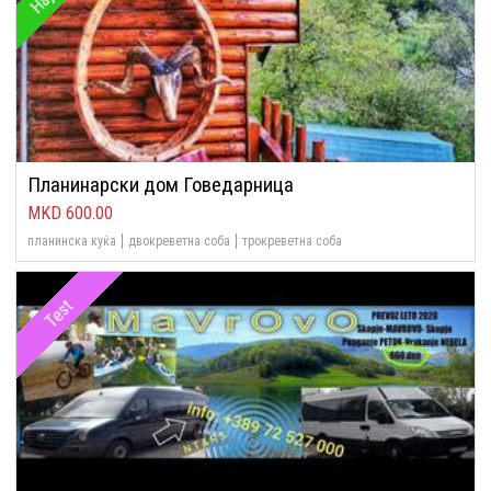
Планинарски дом Говедарница
600.00
планинска куќа
двокреветна соба
трокреветна соба
Test