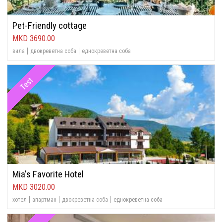
Pet-Friendly cottage
3690.00
вила
двокреветна соба
еднокреветна соба
Test
Mia's Favorite Hotel
3020.00
хотел
апартман
двокреветна соба
еднокреветна соба