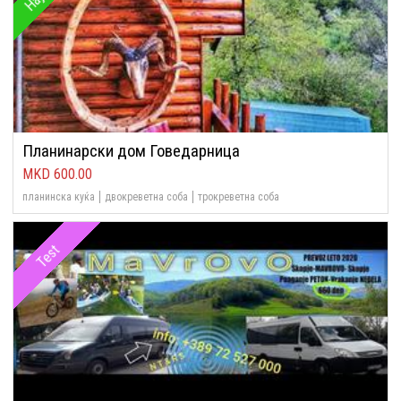
Планинарски дом Говедарница
600.00
планинска куќа
двокреветна соба
трокреветна соба
Test