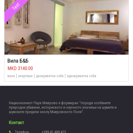
Test
Вила Б&Б
3140.00
вила
апартман
двокреветна соба
еднокреветна соба
Националниот Парк Маврово е формиран “поради особените
природни убавини, историското и научното значење на шумите и
шумските предели околу Мавровското Поле”.
Контакт
Телефон
+389 42 489 425