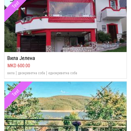
Test
Вила Јелена
600.00
вила
двокреветна соба
еднокреветна соба
Test