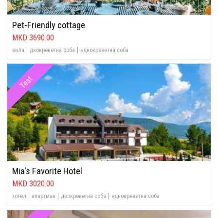
Pet-Friendly cottage
3690.00
вила
двокреветна соба
еднокреветна соба
Test
Mia's Favorite Hotel
3020.00
хотел
апартман
двокреветна соба
еднокреветна соба