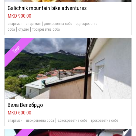
Galichnik mountain bike adventures
900.00
апартман
апартман
двокреветна соба
еднокреветна
соба
студио
трокреветна соба
Test
Вила Велебрдо
600.00
апартман
двокреветна соба
еднокреветна соба
трокреветна соба