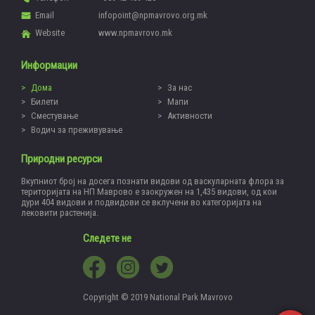
Email
infopoint@npmavrovo.org.mk
Website
www.npmavrovo.mk
Информации
Дома
За нас
Билети
Мапи
Сместување
Активности
Водич за преживување
Природни ресурси
Вкупниот број на досега познати видови од васкуларната флора за
територијата на НП Маврово е заокружен на 1,435 видови, од кои
дури 404 видови и подвидови се вклучени во категоријата на
лековити растенија.
Следете не
Copyright © 2019 National Park Mavrovo