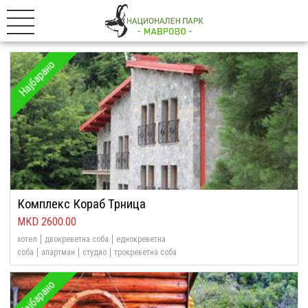
Најбарано
Комплекс Кораб Трница
2600.00
хотел
двокреветна соба
еднокреветна
соба
апартман
студио
трокреветна соба
Најбарано