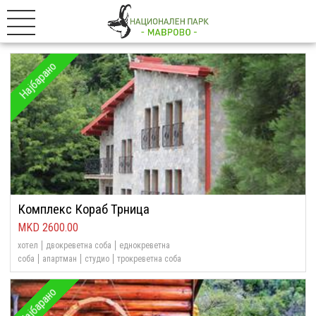
Најбарано
Комплекс Кораб Трница
2600.00
хотел
двокреветна соба
еднокреветна
соба
апартман
студио
трокреветна соба
Најбарано