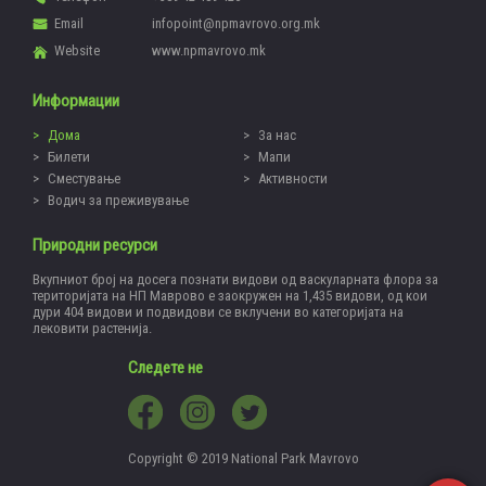
Email
infopoint@npmavrovo.org.mk
Website
www.npmavrovo.mk
Информации
Дома
За нас
Билети
Мапи
Сместување
Активности
Водич за преживување
Природни ресурси
Вкупниот број на досега познати видови од васкуларната флора за
територијата на НП Маврово е заокружен на 1,435 видови, од кои
дури 404 видови и подвидови се вклучени во категоријата на
лековити растенија.
Следете не
Copyright © 2019 National Park Mavrovo