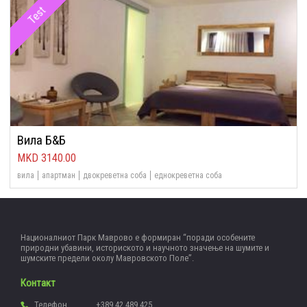
Test
Вила Б&Б
3140.00
вила
апартман
двокреветна соба
еднокреветна соба
Националниот Парк Маврово е формиран “поради особените
природни убавини, историското и научното значење на шумите и
шумските предели околу Мавровското Поле”.
Контакт
Телефон
+389 42 489 425