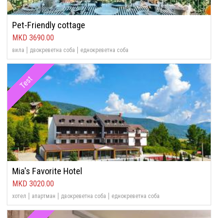
Pet-Friendly cottage
3690.00
вила
двокреветна соба
еднокреветна соба
Test
Mia's Favorite Hotel
3020.00
хотел
апартман
двокреветна соба
еднокреветна соба