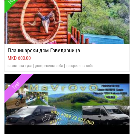
Планинарски дом Говедарница
600.00
планинска куќа
двокреветна соба
трокреветна соба
Test