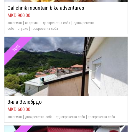
Galichnik mountain bike adventures
900.00
апартман
апартман
двокреветна соба
еднокреветна
соба
студио
трокреветна соба
Test
Вила Велебрдо
600.00
апартман
двокреветна соба
еднокреветна соба
трокреветна соба