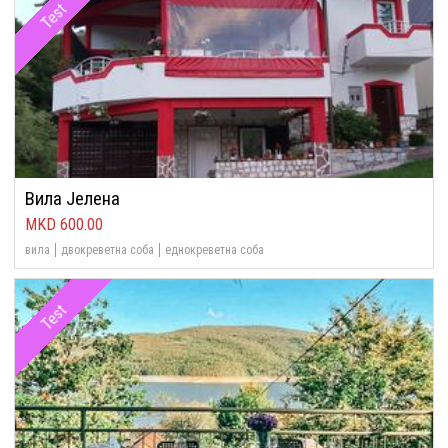
Test
Вила Јелена
600.00
вила
двокреветна соба
еднокреветна соба
Test