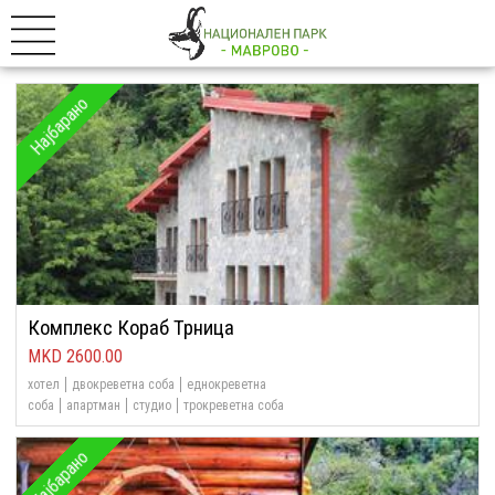
Најбарано
Комплекс Кораб Трница
2600.00
хотел
двокреветна соба
еднокреветна
соба
апартман
студио
трокреветна соба
Најбарано