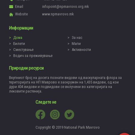
Email
infopoint@npmavrovo.org.mk
Website
www.npmavrovo.mk
Информации
Дома
За нас
Билети
Мапи
Сместување
Активности
Водич за преживување
Природни ресурси
Вкупниот број на досега познати видови од васкуларната флора за
територијата на НП Маврово е заокружен на 1,435 видови, од кои
дури 404 видови и подвидови се вклучени во категоријата на
лековити растенија.
Следете не
Copyright © 2019 National Park Mavrovo