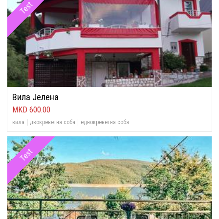
Test
Вила Јелена
600.00
вила
двокреветна соба
еднокреветна соба
Test