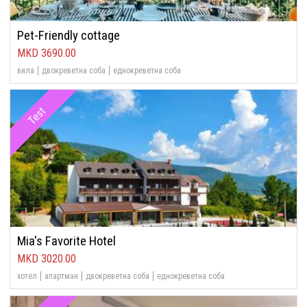
Pet-Friendly cottage
3690.00
вила
двокреветна соба
еднокреветна соба
Test
Mia's Favorite Hotel
3020.00
хотел
апартман
двокреветна соба
еднокреветна соба