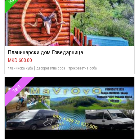
Планинарски дом Говедарница
600.00
планинска куќа
двокреветна соба
трокреветна соба
Test