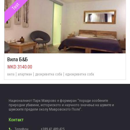
Test
Вила Б&Б
3140.00
вила
апартман
двокреветна соба
еднокреветна соба
Националниот Парк Маврово е формиран “поради особените
природни убавини, историското и научното значење на шумите и
шумските предели околу Мавровското Поле”.
Контакт
Телефон
+389 42 489 425