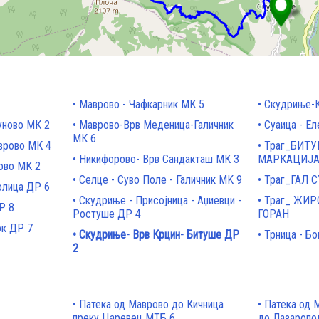
Маврово - Чафкарник МК 5
Скудриње-
уново МК 2
Маврово-Врв Меденица-Галичник
Суаица - Ел
МК 6
врово МК 4
Траг_БИТУ
Никифорово- Врв Сандакташ МК 3
МАРКАЦИЈ
ово МК 2
Селце - Суво Поле - Галичник MK 9
Траг_ГАЛ 
олица ДР 6
Скудриње - Присојница - Аџиевци -
Траг_ ЖИР
Р 8
Ростуше ДР 4
ГОРАН
ок ДР 7
Скудриње- Врв Крцин- Битуше ДР
Трница - Бо
2
Патека од Маврово до Кичница
Патека од 
преку Царевец МТБ 6
до Лазаропо