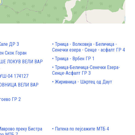
Кале ДР 3
Трница - Волковија - Беличица -
Сенечки езера - Сенце - асфалт ГР 4
ен Скок Горан
Трница - Врбен ГР 1
ШЕ ЛОКУВ ВЕЛИ ВАР
А
Трница-Беличица-Сенечки Езера-
Сенце-Асфалт ГР 3
СУШ-04 174127
Жиривница - Шкртец од Даут
ОВНИЦА ВЕЛИ ВАР
гоево ГР 2
Маврово преку Бистра
Патека по пејсажите МТБ 4
ло МТБ 7