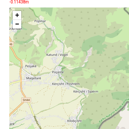
-0.11438m
+
−