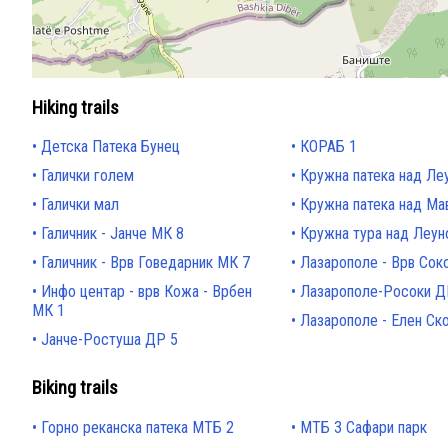
Hiking trails
Детска Патека Бунец
КОРАБ 1
Галички голем
Кружна патека над Ле
Галички мал
Кружна патека над Ма
Галичник - Јанче МК 8
Кружна тура над Леун
Галичник - Врв Говедарник МК 7
Лазарополе - Врв Сок
Инфо центар - врв Кожа - Врбен
Лазарополе-Росоки Д
МК 1
Лазарополе - Елен Ск
Јанче-Ростуша ДР 5
Biking trails
Горно реканска патека МТБ 2
МТБ 3 Сафари парк