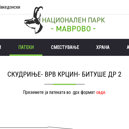
акедонски
И
ПАТЕКИ
СМЕСТУВАЊЕ
ХРАНА
СКУДРИЊЕ- ВРВ КРЦИН- БИТУШЕ ДР 2
Преземете ја патеката во .gpx формат
овде
.