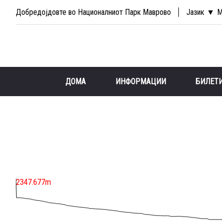
Добредојдовте во Националниот Парк Маврово
Јазик
М
ДОМА
ИНФОРМАЦИИ
БИЛЕТ
2347.677m