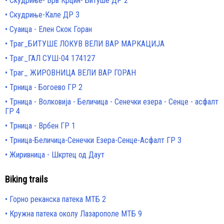
Скудриње- Врв Крцин- Битуше ДР 2
Скудриње-Кале ДР 3
Суаица - Елен Скок Горан
Траг_БИТУШЕ ЛОКУВ ВЕЛИ ВАР МАРКАЦИЈА
Траг_ГАЛ СУШ-04 174127
Траг_ ЖИРОВНИЦА ВЕЛИ ВАР ГОРАН
Трница - Богоево ГР 2
Трница - Волковија - Беличица - Сенечки езера - Сенце - асфалт
ГР 4
Трница - Врбен ГР 1
Трница-Беличица-Сенечки Езера-Сенце-Асфалт ГР 3
Жиривница - Шкртец од Даут
Biking trails
Горно реканска патека МТБ 2
Кружна патека околу Лазарополе МТБ 9