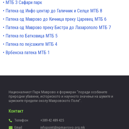
МТБ 3 Сафари парк
Патека од Инфо центар до Галичник и Селце МТБ 8
Патека од Маврово до Кичница преку Царевец МТБ 6
Патека од Маврово преку Бистра до Лазарополо МТБ 7
Патека по Батковица МТБ 5
Патека по пејсажите МТБ 4
Врбенска патека МТБ 1
Националниот Парк Маврово е формиран “поради особените
природни убавини, историското и научното значење на шумите и
шумските предели околу Мавровското Поле”.
Контакт
Телефон
+389 42 489 425
Email
infopoint@npmavrovo.org.mk