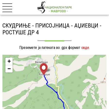
СКУДРИЊЕ - ПРИСОЈНИЦА - АЏИЕВЦИ -
РОСТУШЕ ДР 4
Преземете ја патеката во .gpx формат
овде
.
+
−