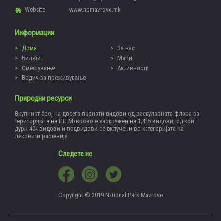
Website
www.npmavrovo.mk
Информации
Дома
За нас
Билети
Мапи
Сместување
Активности
Водич за преживување
Природни ресурси
Вкупниот број на досега познати видови од васкуларната флора за
територијата на НП Маврово е заокружен на 1,435 видови, од кои
дури 404 видови и подвидови се вклучени во категоријата на
лековити растенија.
Следете не
Copyright © 2019 National Park Mavrovo