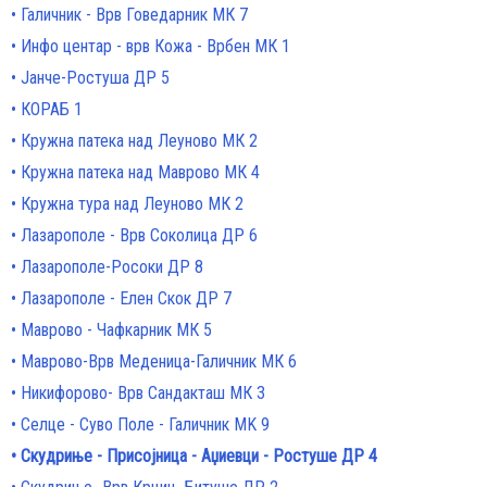
Галичник - Врв Говедарник МК 7
Инфо центар - врв Кожа - Врбен МК 1
Јанче-Ростуша ДР 5
КОРАБ 1
Кружна патека над Леуново МК 2
Кружна патека над Маврово МК 4
Кружна тура над Леуново МК 2
Лазарополе - Врв Соколица ДР 6
Лазарополе-Росоки ДР 8
Лазарополе - Елен Скок ДР 7
Маврово - Чафкарник МК 5
Маврово-Врв Меденица-Галичник МК 6
Никифорово- Врв Сандакташ МК 3
Селце - Суво Поле - Галичник MK 9
Скудриње - Присојница - Аџиевци - Ростуше ДР 4