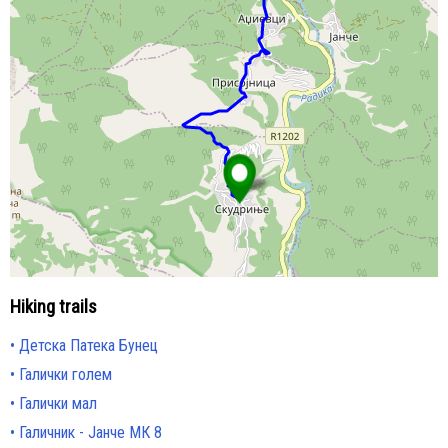
Hiking trails
Детска Патека Бунец
Галички голем
Галички мал
Галичник - Јанче МК 8