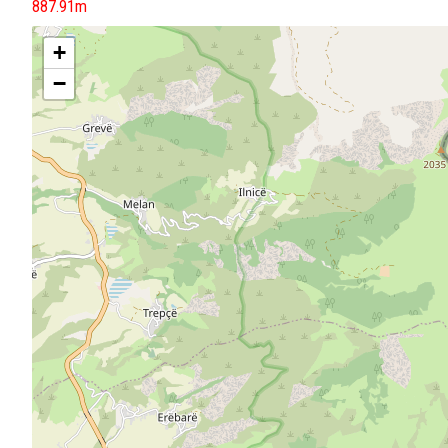
887.91m
+
−