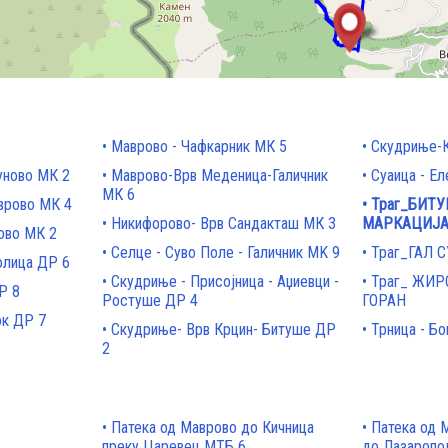
Маврово - Чафкарник МК 5
Скудриње-
уново МК 2
Маврово-Врв Меденица-Галичник
Суаица - Ел
МК 6
врово МК 4
Траг_БИТУ
Никифорово- Врв Сандакташ МК 3
МАРКАЦИЈ
ово МК 2
Селце - Суво Поле - Галичник MK 9
Траг_ГАЛ 
олица ДР 6
Скудриње - Присојница - Аџиевци -
Траг_ ЖИР
Р 8
Ростуше ДР 4
ГОРАН
ок ДР 7
Скудриње- Врв Крцин- Битуше ДР
Трница - Бо
2
Патека од Маврово до Кичница
Патека од 
преку Царевец МТБ 6
до Лазаропо