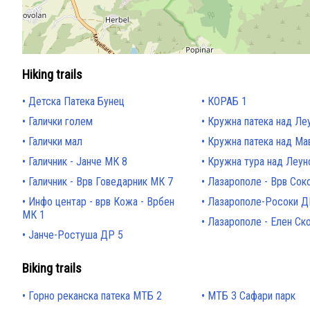
Hiking trails
Детска Патека Бунец
КОРАБ 1
Галички голем
Кружна патека над Ле
Галички мал
Кружна патека над Ма
Галичник - Јанче МК 8
Кружна тура над Леун
Галичник - Врв Говедарник МК 7
Лазарополе - Врв Сок
Инфо центар - врв Кожа - Врбен
Лазарополе-Росоки Д
МК 1
Лазарополе - Елен Ск
Јанче-Ростуша ДР 5
Biking trails
Горно реканска патека МТБ 2
МТБ 3 Сафари парк