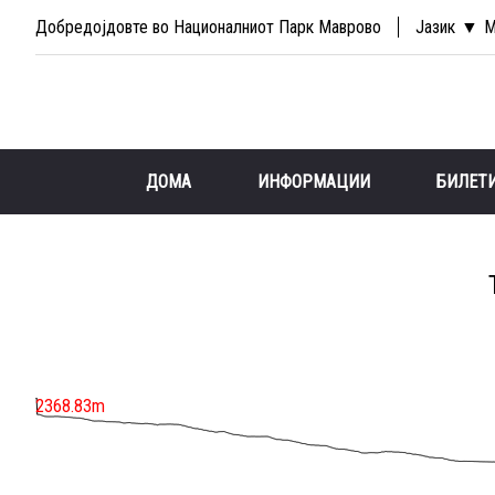
Добредојдовте во Националниот Парк Маврово
Јазик
М
ДОМА
ИНФОРМАЦИИ
БИЛЕТ
2368.83m